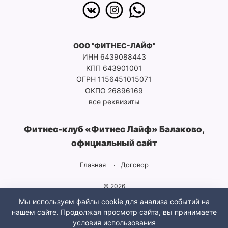
ООО "ФИТНЕС-ЛАЙФ"
ИНН 6439088443
КПП 643901001
ОГРН 1156451015071
ОКПО 26896169
все реквизиты
Фитнес-клуб «Фитнес Лайф» Балаково,
официальный сайт
Главная
Договор
© 2026
Спортивный фитнес-клуб «Fitness Life», услуги спортзала и
Мы используем файлы cookie для анализа событий на
информация о ценах, а также профессиональный тренерский
нашем сайте. Продолжая просмотр сайта, вы принимаете
состав и лучшее оборудование в городе Балаково
условия использования
Политика конфиденциальности
· Разработка сайта и дизайн: